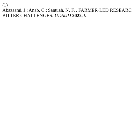
(1)
Abazaami, J.; Anab, C.; Santuah, N. F. . FARMER-LED R
BITTER CHALLENGES.
UDSIJD
2022
,
9
.